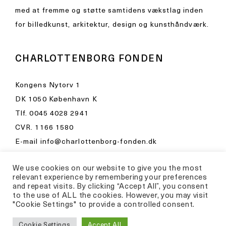
med at fremme og støtte samtidens vækstlag inden
for billedkunst, arkitektur, design og kunsthåndværk.
CHARLOTTENBORG FONDEN
Kongens Nytorv 1
DK 1050 København K
Tlf.
0045 4028 2941
CVR. 1166 1580
E-mail
info@charlottenborg-fonden.dk
Åbningstider i Kunsthal Charlottenborg
We use cookies on our website to give you the most
Besøg venligst
relevant experience by remembering your preferences
and repeat visits. By clicking “Accept All”, you consent
kunsthalcharlottenborg.dk
to the use of ALL the cookies. However, you may visit
"Cookie Settings" to provide a controlled consent.
Privatlivspolitik
Cookie Settings
Accept All