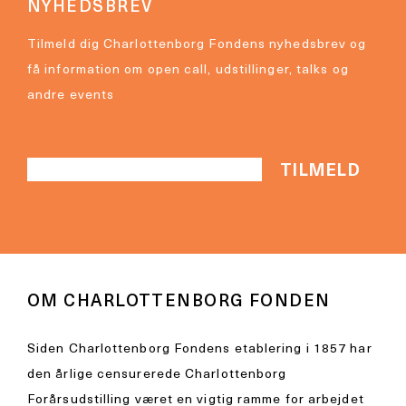
NYHEDSBREV
Tilmeld dig Charlottenborg Fondens nyhedsbrev og
få information om open call, udstillinger, talks og
andre events
OM CHARLOTTENBORG FONDEN
Siden Charlottenborg Fondens etablering i 1857 har
den årlige censurerede Charlottenborg
Forårsudstilling været en vigtig ramme for arbejdet