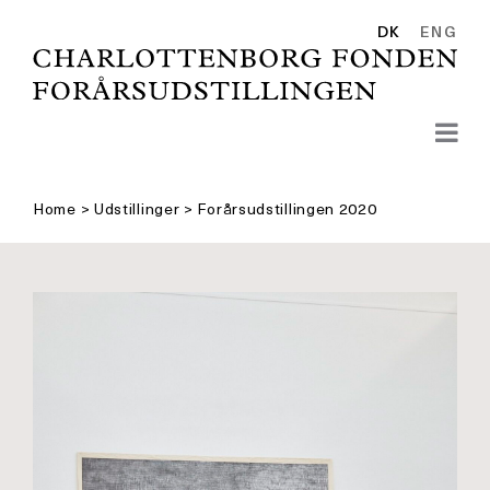
Skip
to
DK
ENG
content
Home
>
Udstillinger
>
Forårsudstillingen 2020