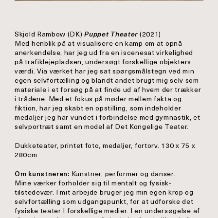
Skjold Rambow (DK)
Puppet Theater
(2021)
Med henblik på at visualisere en kamp om at opnå
anerkendelse, har jeg ud fra en iscenesat virkelighed
på trafiklejepladsen, undersøgt forskellige objekters
værdi. Via værket har jeg sat spørgsmålstegn ved min
egen selvfortælling og blandt andet brugt mig selv som
materiale i et forsøg på at finde ud af hvem der trækker
i trådene. Med et fokus på møder mellem fakta og
fiktion, har jeg skabt en opstilling, som indeholder
medaljer jeg har
vundet i forbindelse med gymnastik, et
selvportræt samt en model af Det Kongelige Teater.
Dukketeater, printet foto, medaljer, fortorv.
130 x 75 x
280cm
Om kunstneren:
Kunstner, performer og danser.
Mine værker forholder sig til mentalt og fysisk-
tilstedevær. I mit arbejde bruger jeg min egen krop og
selvfortælling som udgangspunkt, for at udforske det
fysiske teater I forskellige medier. I en undersøgelse af