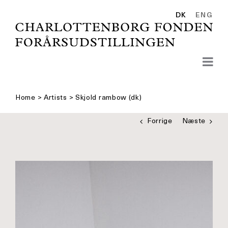
Skip
to
DK
ENG
content
Home
>
Artists
>
Skjold rambow (dk)
Forrige
Næste
Se
større
billede