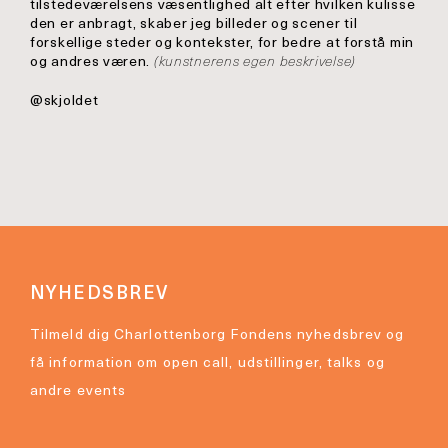
tilstedeværelsens væsentlighed alt efter hvilken kulisse
den er anbragt, skaber jeg billeder og scener til
forskellige steder og kontekster, for bedre at forstå min
og andres væren.
(kunstnerens egen beskrivelse)
@skjoldet
NYHEDSBREV
Tilmeld dig Charlottenborg Fondens nyhedsbrev og
få information om open call, udstillinger, talks og
andre events