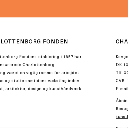
RLOTTENBORG FONDEN
CHA
ttenborg Fondens etablering i 1857 har
Konge
ensurerede Charlottenborg
DK 10
ing været en vigtig ramme for arbejdet
Tlf.
0
e og støtte samtidens vækstlag inden
CVR. 
st, arkitektur, design og kunsthåndværk.
E-mai
Åbnin
Besøg
kunst