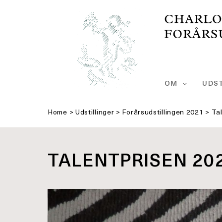
Skip
to
content
OM
UDST
Home
>
Udstillinger
>
Forårsudstillingen 2021
>
Ta
TALENTPRISEN 20