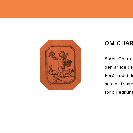
OM CHA
Siden Charlo
den årlige c
Forårsudstill
med at fremm
for billedkun