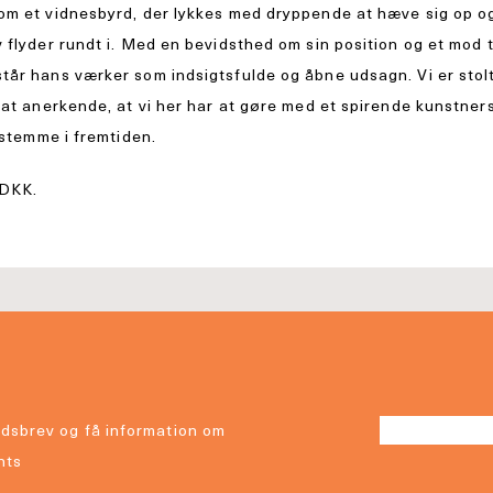
om et vidnesbyrd, der lykkes med dryppende at hæve sig op o
flyder rundt i. Med en bevidsthed om sin position og et mod ti
tår hans værker som indsigtsfulde og åbne udsagn. Vi er stol
 at anerkende, at vi her har at gøre med et spirende kunstner
 stemme i fremtiden.
 DKK.
dsbrev og få information om
nts