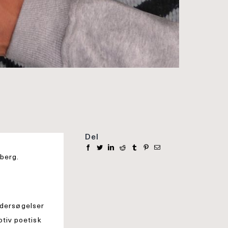
Del
iberg.
ndersøgelser
otiv poetisk