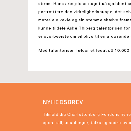
strøm. Hans arbejde er noget så sjældent s
portrættere den virkelighedssuppe, det selv 
materiale vakle og sin stemme skælve frems
kunne tildele Aske Thiberg talentprisen for
er overbeviste om vil blive til en afgørende
Med talentprisen følger et legat på 10.000
NYHEDSBREV
Tilmeld dig Charlottenborg Fondens nyhe
open call, udstillinger, talks og andre eve