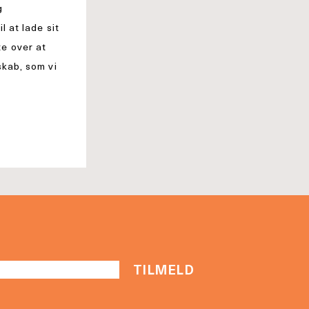
g
l at lade sit
te over at
skab, som vi