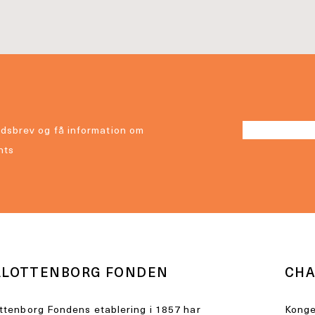
dsbrev og få information om
nts
RLOTTENBORG FONDEN
CHA
ttenborg Fondens etablering i 1857 har
Konge