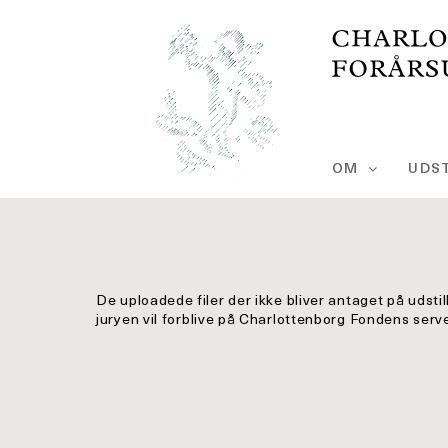
Skip
to
content
OM
UDST
De uploadede filer der ikke bliver antaget på udsti
juryen vil forblive på Charlottenborg Fondens server