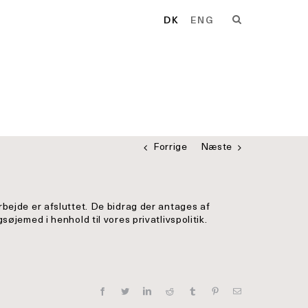
DK
ENG
Forrige
Næste
rbejde er afsluttet. De bidrag der antages af
søjemed i henhold til vores privatlivspolitik.
Facebook
Twitter
LinkedIn
Reddit
Tumblr
Pinterest
E-
mail