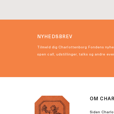
NYHEDSBREV
Tilmeld dig Charlottenborg Fondens nyhe
open call, udstillinger, talks og andre eve
OM CHA
Siden Charlo