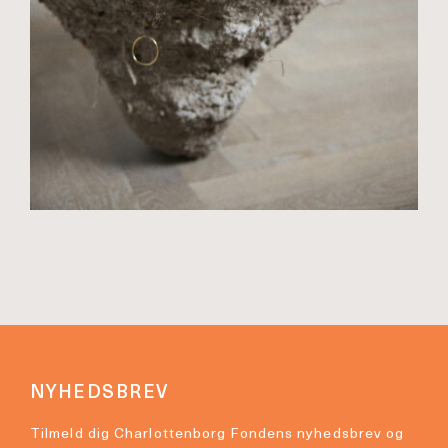
NYHEDSBREV
Tilmeld dig Charlottenborg Fondens nyhedsbrev og