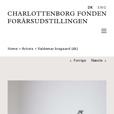
Skip
to
DK
ENG
content
Home
>
Artists
>
Valdemar bisgaard (dk)
Forrige
Næste
Se
større
billede