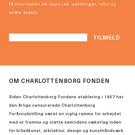
få information om open call, udstillinger, talks og
andre events
OM CHARLOTTENBORG FONDEN
Siden Charlottenborg Fondens etablering i 1857 har
den årlige censurerede Charlottenborg
Forårsudstilling været en vigtig ramme for arbejdet
med at fremme og støtte samtidens vækstlag inden
for billedkunst, arkitektur, design og kunsthåndværk.