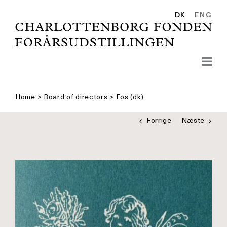
Skip
to
DK
ENG
content
Home
>
Board of directors
>
Fos (dk)
Forrige
Næste
Se
større
billede