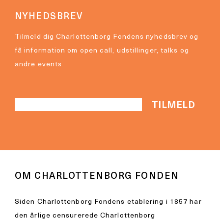
NYHEDSBREV
Tilmeld dig Charlottenborg Fondens nyhedsbrev og
få information om open call, udstillinger, talks og
andre events
OM CHARLOTTENBORG FONDEN
Siden Charlottenborg Fondens etablering i 1857 har
den årlige censurerede Charlottenborg