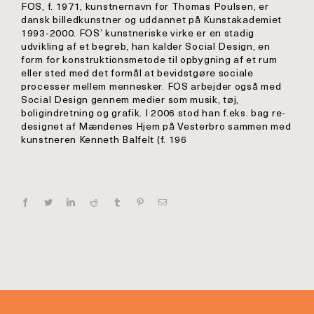
FOS, f. 1971, kunstnernavn for Thomas Poulsen, er
dansk billedkunstner og uddannet på Kunstakademiet
1993-2000. FOS’ kunstneriske virke er en stadig
udvikling af et begreb, han kalder Social Design, en
form for konstruktionsmetode til opbygning af et rum
eller sted med det formål at bevidstgøre sociale
processer mellem mennesker. FOS arbejder også med
Social Design gennem medier som musik, tøj,
boligindretning og grafik. I 2006 stod han f.eks. bag re-
designet af Mændenes Hjem på Vesterbro sammen med
kunstneren Kenneth Balfelt (f. 196
Facebook
Twitter
LinkedIn
Reddit
Tumblr
Pinterest
E-
mail