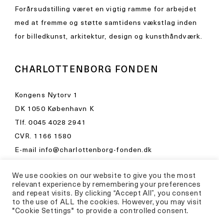
Forårsudstilling været en vigtig ramme for arbejdet
med at fremme og støtte samtidens vækstlag inden
for billedkunst, arkitektur, design og kunsthåndværk.
CHARLOTTENBORG FONDEN
Kongens Nytorv 1
DK 1050 København K
Tlf.
0045 4028 2941
CVR. 1166 1580
E-mail
info@charlottenborg-fonden.dk
Åbningstider i Kunsthal Charlottenborg
We use cookies on our website to give you the most
Besøg venligst
relevant experience by remembering your preferences
and repeat visits. By clicking “Accept All”, you consent
kunsthalcharlottenborg.dk
to the use of ALL the cookies. However, you may visit
"Cookie Settings" to provide a controlled consent.
Privatlivspolitik