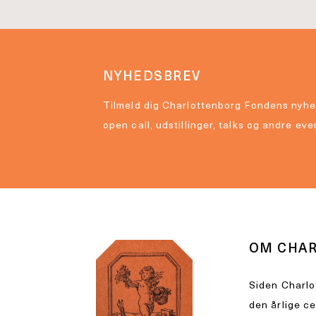
NYHEDSBREV
Tilmeld dig Charlottenborg Fondens nyhe
open call, udstillinger, talks og andre eve
OM CHA
Siden Charlo
den årlige c