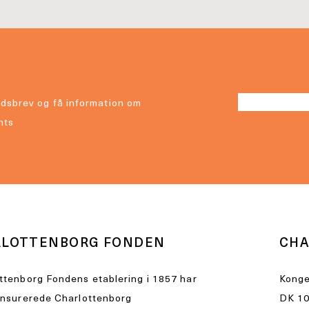
dsbrev og få information om
nts
RLOTTENBORG FONDEN
CHA
ttenborg Fondens etablering i 1857 har
Konge
ensurerede Charlottenborg
DK 10