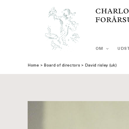
Skip
to
content
OM
UDST
Home
>
Board of directors
>
David risley (uk)
Se
større
billede