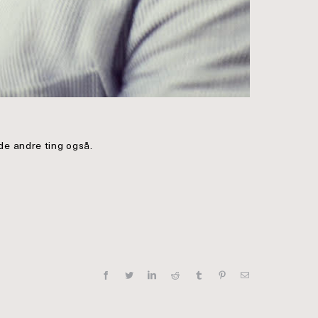
ede andre ting også.
Facebook
Twitter
LinkedIn
Reddit
Tumblr
Pinterest
E-
mail