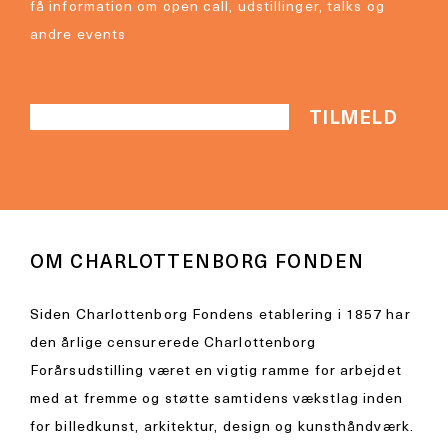
få information om open call, udstillinger, talks og
andre events
OM CHARLOTTENBORG FONDEN
Siden Charlottenborg Fondens etablering i 1857 har
den årlige censurerede Charlottenborg
Forårsudstilling været en vigtig ramme for arbejdet
med at fremme og støtte samtidens vækstlag inden
for billedkunst, arkitektur, design og kunsthåndværk.