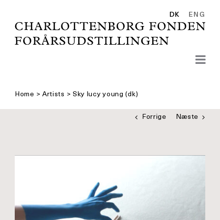
Skip
to
DK
ENG
content
Home
>
Artists
>
Sky lucy young (dk)
Forrige
Næste
Se
større
billede