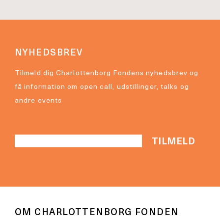
NYHEDSBREV
Tilmeld dig Charlottenborg Fondens nyhedsbrev og
få information om open call, udstillinger, talks og
andre events
OM CHARLOTTENBORG FONDEN