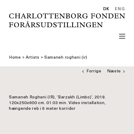
Skip
to
DK
ENG
content
Home
>
Artists
>
Samaneh roghani (ir)
Forrige
Næste
Samaneh Roghani (IR), ‘Barzakh (Limbo)’, 2018.
120x250x600 cm. 01:03 min. Video installation,
hængende reb i 6 meter korridor