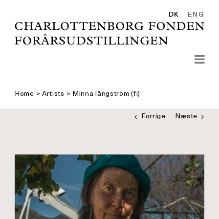
Skip
to
DK
ENG
content
Home
>
Artists
>
Minna långström (fi)
Forrige
Næste
Se
større
billede