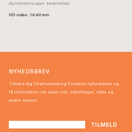
(kunstnerens egen beskrivelse)
HD video. 16:40 min
NYHEDSBREV
Tilmeld dig Charlottenborg Fondens nyhedsbrev og
få information om open call, udstillinger, talks og
andre events