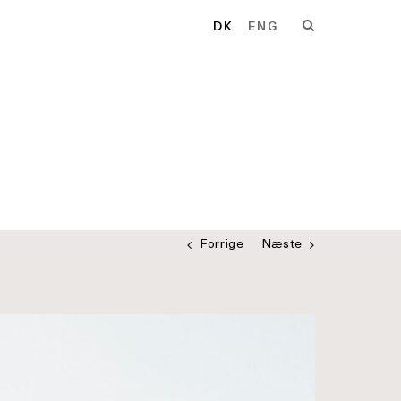
DK
ENG
Forrige
Næste