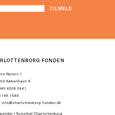
RLOTTENBORG FONDEN
ns Nytorv 1
50 København K
045 4028 2941
1166 1580
l
info@charlottenborg-fonden.dk
gstider i Kunsthal Charlottenborg