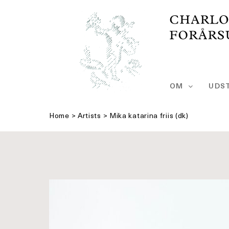
Skip
to
content
OM
UDST
Home
>
Artists
>
Mika katarina friis (dk)
Se
større
billede