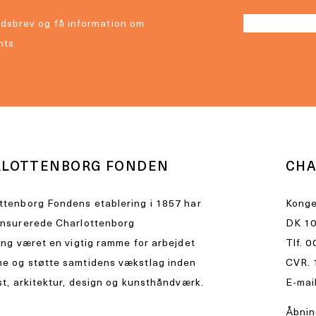
dsbrev og få information om
nts
RLOTTENBORG FONDEN
CHA
ttenborg Fondens etablering i 1857 har
Konge
ensurerede Charlottenborg
DK 10
ing været en vigtig ramme for arbejdet
Tlf.
0
e og støtte samtidens vækstlag inden
CVR. 
st, arkitektur, design og kunsthåndværk.
E-mai
Åbnin