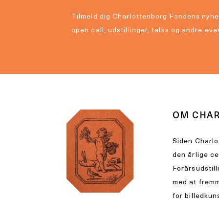
Tilmeld dig Charlottenborg Fondens nyhe
open call, udstillinger, talks og andre eve
OM CHA
Siden Charlo
den årlige c
Forårsudstill
med at fremm
for billedkun