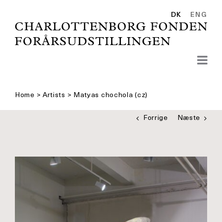
Skip
to
DK
ENG
content
Home
>
Artists
>
Matyas chochola (cz)
Forrige
Næste
Se
større
billede