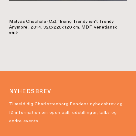
Matyás Chochola (CZ), ‘Being Trendy isn’t Trendy
Anymore’, 2014. 320x220x120 cm. MDF, venetiansk
stuk
NYHEDSBREV
Tilmeld dig Charlottenborg Fondens nyhedsbrev og
få information om open call, udstillinger, talks og
andre events