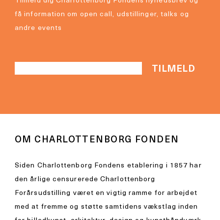
Tilmeld dig Charlottenborg Fondens nyhedsbrev og
få information om open call, udstillinger, talks og
andre events
OM CHARLOTTENBORG FONDEN
Siden Charlottenborg Fondens etablering i 1857 har
den årlige censurerede Charlottenborg
Forårsudstilling været en vigtig ramme for arbejdet
med at fremme og støtte samtidens vækstlag inden