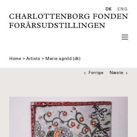
Skip
to
DK
ENG
content
Home
>
Artists
>
Marie agnild (dk)
Forrige
Næste
Se
større
billede