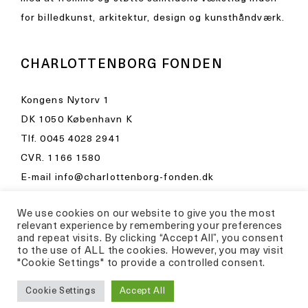
for billedkunst, arkitektur, design og kunsthåndværk.
CHARLOTTENBORG FONDEN
Kongens Nytorv 1
DK 1050 København K
Tlf.
0045 4028 2941
CVR. 1166 1580
E-mail
info@charlottenborg-fonden.dk
Åbningstider i Kunsthal Charlottenborg
We use cookies on our website to give you the most
Besøg venligst
relevant experience by remembering your preferences
and repeat visits. By clicking “Accept All”, you consent
kunsthalcharlottenborg.dk
to the use of ALL the cookies. However, you may visit
"Cookie Settings" to provide a controlled consent.
Privatlivspolitik
Cookie Settings
Accept All