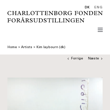
Skip
to
DK
ENG
content
Home
>
Artists
>
Kim laybourn (dk)
Forrige
Næste
Se
større
billede