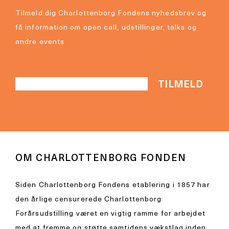
Tilmeld dig Charlottenborg Fondens nyhedsbrev og
få information om open call, udstillinger, talks og
andre events
OM CHARLOTTENBORG FONDEN
Siden Charlottenborg Fondens etablering i 1857 har
den årlige censurerede Charlottenborg
Forårsudstilling været en vigtig ramme for arbejdet
med at fremme og støtte samtidens vækstlag inden