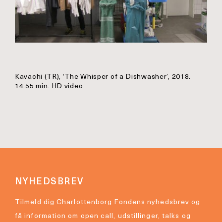
Kavachi (TR), ‘The Whisper of a Dishwasher’, 2018.
14:55 min. HD video
NYHEDSBREV
Tilmeld dig Charlottenborg Fondens nyhedsbrev og
få information om open call, udstillinger, talks og