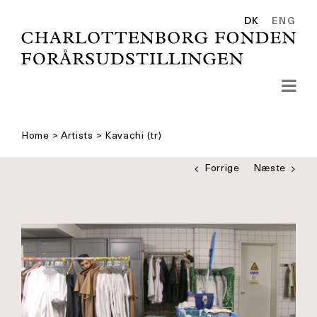
Skip
to
DK
ENG
content
Home
>
Artists
>
Kavachi (tr)
Forrige
Næste
Se
større
billede