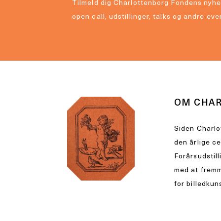
Tilmeld dig Charlottenborg Fondens nyhe
open call, udstillinger, talks og andre eve
OM CHA
Siden Charlo
den årlige c
Forårsudstill
med at fremm
for billedkun