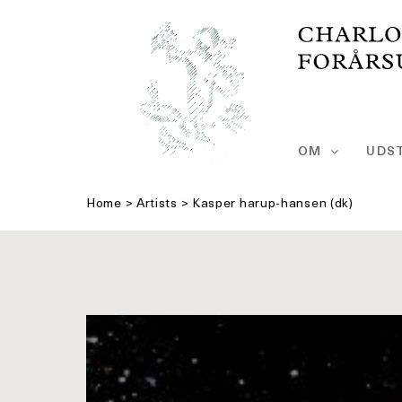
Skip
to
content
OM
UDST
Home
>
Artists
>
Kasper harup-hansen (dk)
Se
større
billede