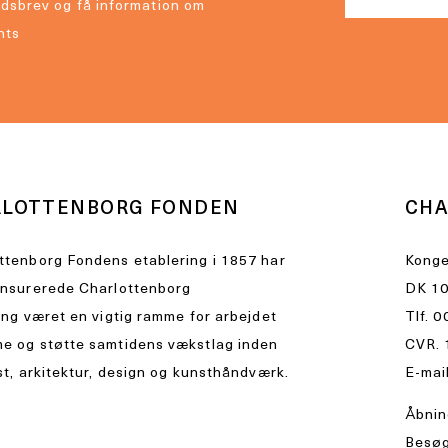
dsbrev og få information om
nts
RLOTTENBORG FONDEN
CHA
ttenborg Fondens etablering i 1857 har
Konge
ensurerede Charlottenborg
DK 10
ing været en vigtig ramme for arbejdet
Tlf.
0
e og støtte samtidens vækstlag inden
CVR. 
st, arkitektur, design og kunsthåndværk.
E-mai
Åbnin
Besøg