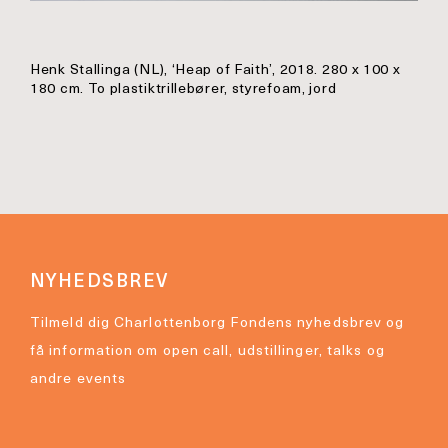
Henk Stallinga (NL), ‘Heap of Faith’, 2018. 280 x 100 x
180 cm. To plastiktrillebører, styrefoam, jord
NYHEDSBREV
Tilmeld dig Charlottenborg Fondens nyhedsbrev og
få information om open call, udstillinger, talks og
andre events