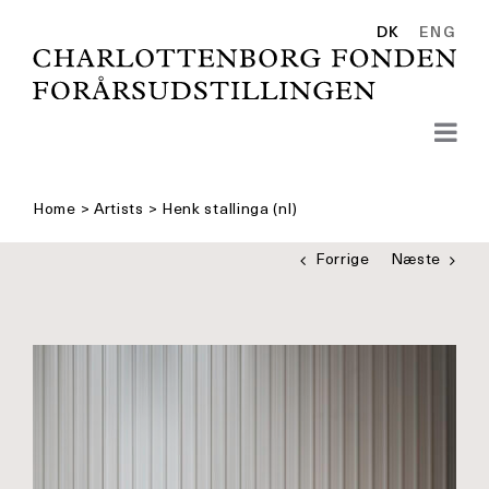
Skip
to
DK
ENG
content
Home
>
Artists
>
Henk stallinga (nl)
Forrige
Næste
Se
større
billede