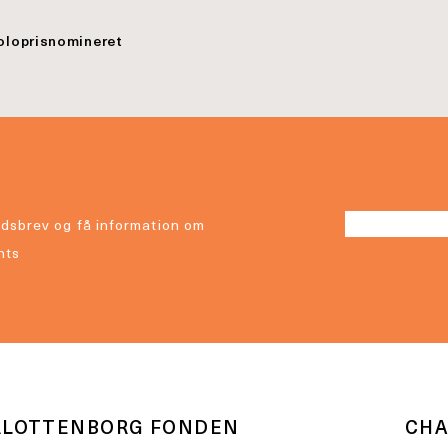
oloprisnomineret
dsbrev og få information om
nts
RLOTTENBORG FONDEN
CHA