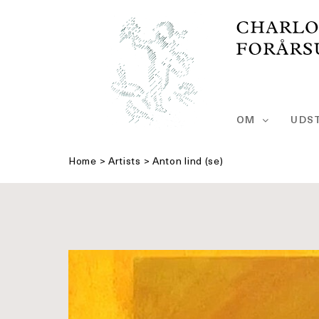
Skip
to
content
OM
UDST
Home
>
Artists
>
Anton lind (se)
Se
større
billede