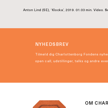
Anton Lind (SE), ‘Klocka’, 2019. 01.03 min. Video.
S
NYHEDSBREV
Tilmeld dig Charlottenborg Fondens nyhe
open call, udstillinger, talks og andre eve
OM CHA