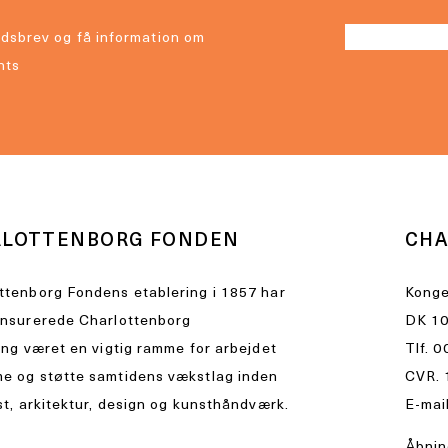
dsbrev og få information om
nts
RLOTTENBORG FONDEN
CHA
ttenborg Fondens etablering i 1857 har
Konge
ensurerede Charlottenborg
DK 10
ing været en vigtig ramme for arbejdet
Tlf.
0
e og støtte samtidens vækstlag inden
CVR. 
st, arkitektur, design og kunsthåndværk.
E-mai
Åbnin