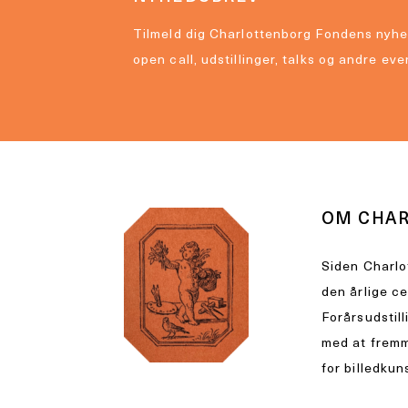
Tilmeld dig Charlottenborg Fondens nyhe
open call, udstillinger, talks og andre eve
OM CHA
Siden Charlo
den årlige c
Forårsudstill
med at fremm
for billedkun