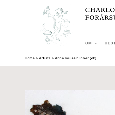
Skip
to
content
OM
UDST
Home
>
Artists
>
Anne louise blicher (dk)
Se
større
billede