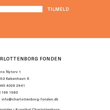
RLOTTENBORG FONDEN
ns Nytorv 1
50 København K
045 4028 2941
1166 1580
l
info@charlottenborg-fonden.dk
gstider i Kunsthal Charlottenborg