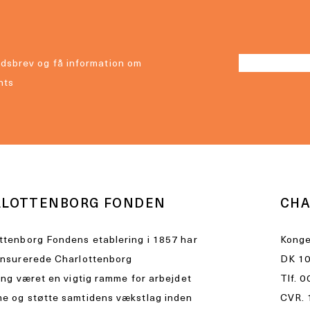
dsbrev og få information om
nts
RLOTTENBORG FONDEN
CHA
ttenborg Fondens etablering i 1857 har
Konge
ensurerede Charlottenborg
DK 10
ing været en vigtig ramme for arbejdet
Tlf.
0
e og støtte samtidens vækstlag inden
CVR. 