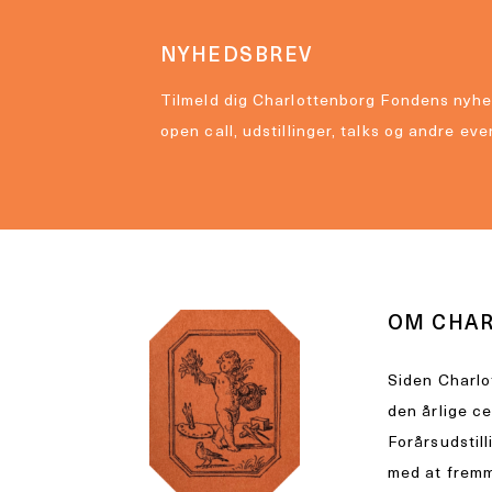
NYHEDSBREV
Tilmeld dig Charlottenborg Fondens nyhe
open call, udstillinger, talks og andre eve
OM CHA
Siden Charlo
den årlige c
Forårsudstill
med at fremm