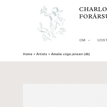
Skip
to
content
OM
UDST
Home
>
Artists
>
Amalie vöge jensen (dk)
Se
større
billede